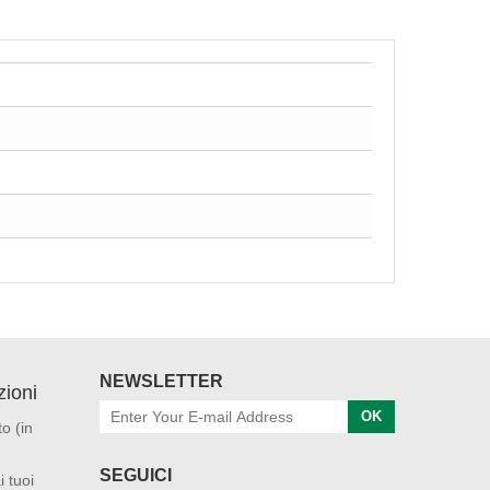
NEWSLETTER
ioni
OK
o (in
SEGUICI
i tuoi