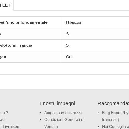
SHEET
be/Principi fondamentale
Hibiscus
o
Sì
odotto in Francia
Sì
gan
Oui
I nostri impegni
Raccomandaz
amo ?
Acquista in sicurezza
Blog EspritPhyt
aci
Condizioni Generali di
francese)
e Livraison
Vendita
Noi Consiglia a