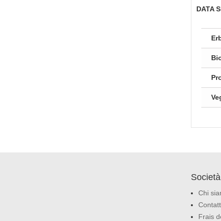
DATA 
Er
Bi
Pr
Ve
Società
Chi si
Contatt
Frais d