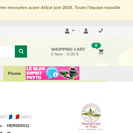
re envoyées avant début juin 2026. Toute l'équipe travaille
0
SHOPPING CART
0
Item -
0,00 €
Promo
: :
HER005411