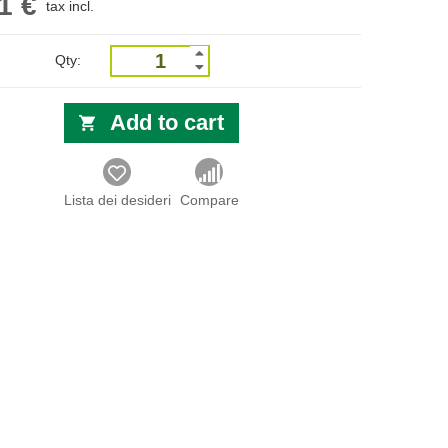
1 €
tax incl.
Qty:
Add to cart
Lista dei desideri
Compare