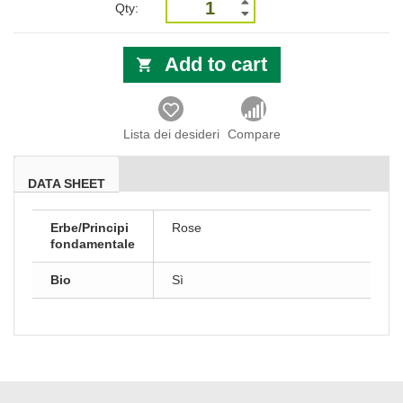
Qty:
Add to cart
Lista dei desideri
Compare
DATA SHEET
Erbe/Principi
Rose
fondamentale
Bio
Sì