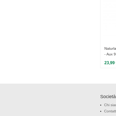
Naturla
- Aux 9
23,99
Società
Chi si
Contatt