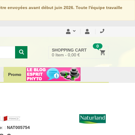
re envoyées avant début juin 2026. Toute l'équipe travaille
0
SHOPPING CART
0
Item -
0,00 €
Promo
: :
NAT005754