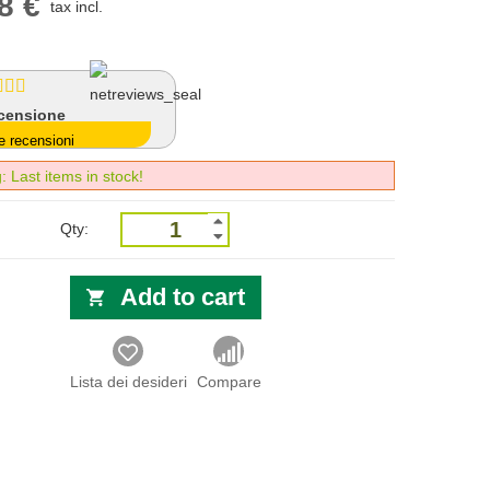
8 €
tax incl.
censione
e recensioni
 Last items in stock!
Qty:
Add to cart
Lista dei desideri
Compare