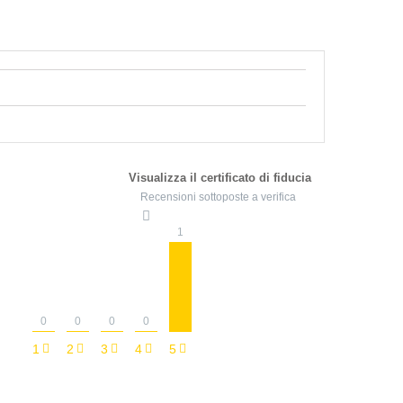
Visualizza il certificato di fiducia
Recensioni sottoposte a verifica
1
0
0
0
0
1
2
3
4
5