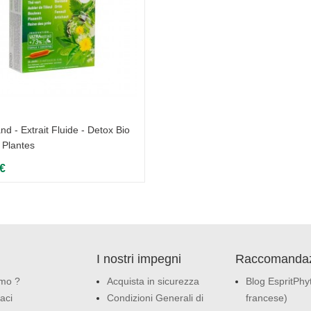
nd - Extrait Fluide - Detox Bio
 Plantes
 €
I nostri impegni
Raccomandaz
amo ?
Acquista in sicurezza
Blog EspritPhyt
aci
Condizioni Generali di
francese)