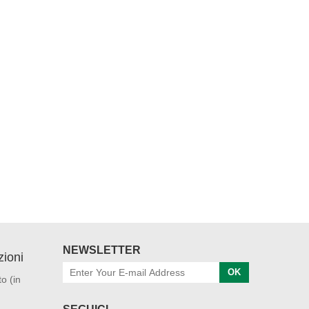
NEWSLETTER
ioni
OK
o (in