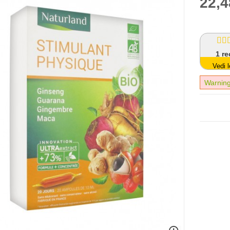
22,4
1
re
Vedi l
Warning: