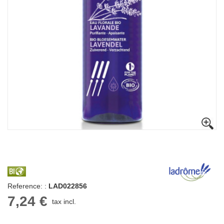
Reference: :
LAD022856
7,24 €
tax incl.