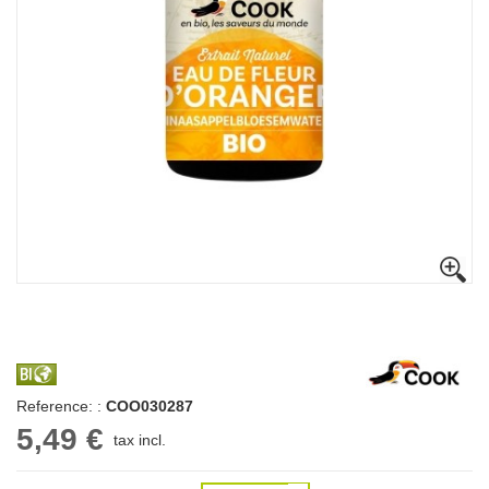
Reference: :
COO030287
5,49 €
tax incl.