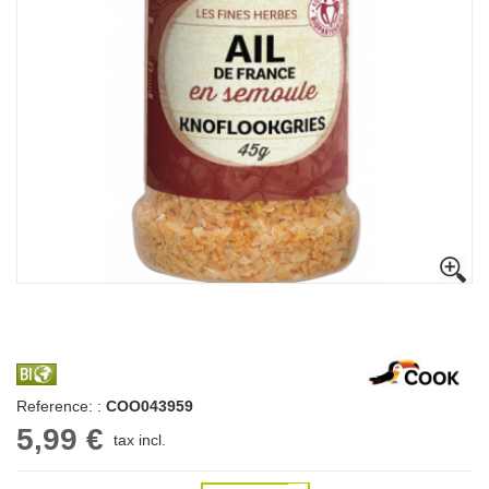
Reference: :
COO043959
5,99 €
tax incl.