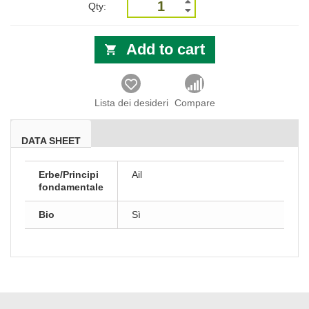
Qty:
Add to cart
Lista dei desideri
Compare
DATA SHEET
Erbe/Principi
Ail
fondamentale
Bio
Sì