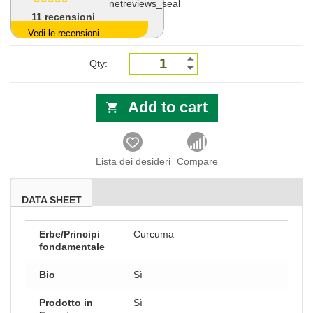
11
recensioni
Vedi le recensioni
Qty:
Add to cart
Lista dei desideri
Compare
DATA SHEET
Erbe/Principi
Curcuma
fondamentale
Bio
Sì
Prodotto in
Sì