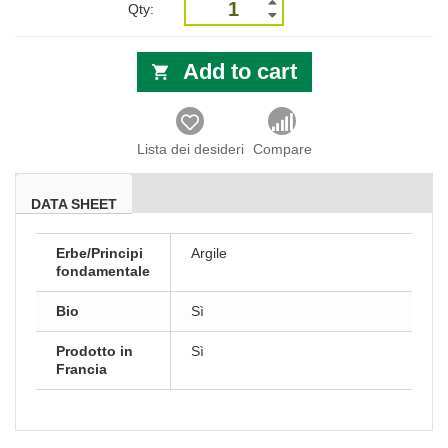
Qty:
Add to cart
Lista dei desideri
Compare
DATA SHEET
Erbe/Principi
Argile
fondamentale
Bio
Sì
Prodotto in
Sì
Francia