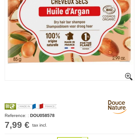
Reference: :
DOU058578
7,99 €
tax incl.