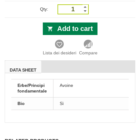
Qty:
Add to cart
Lista dei desideri
Compare
DATA SHEET
Erbe/Principi
Avoine
fondamentale
Bio
Sì