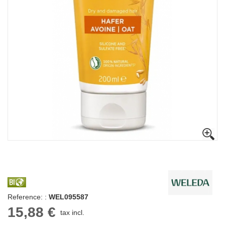
Reference: :
WEL095587
15,88 €
tax incl.