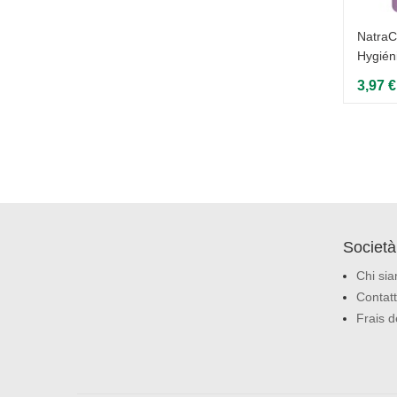
ne
Organyc - 12 Serviettes Maternité
NatraC
Premiers Jours
Hygién
ur -
9,27 €
3,97 €
Società
Chi si
Contatt
Frais d