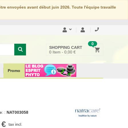
re envoyées avant début juin 2026. Toute l'équipe travaille
0
SHOPPING CART
0
Item -
0,00 €
Promo
: :
NAT003058
 €
tax incl.