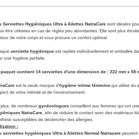
s Serviettes Hygiéniques Ultra à Ailettes NatraCare
sont idéales pour
si être utilisées en cas de règles peu abondantes. Elle sont plus étroit
tour de votre corps et vous procure un confort optimal.
aque
serviette hygiénique
est repliée individuellement et emballée d
r une hygiène parfaite.
 paquet contient 14 serviettes d'une dimension de : 222 mm x 58
traCare
est la seule marque d'
hygiène intime féminine
qui utilise du
pect de votre intimité et de l'environnement.
 plus, de nombreux
gynécologues
conseillent aux femmes qui ont un
giéniques NatraCare
, afin de réduire le contact avec des matériaux b
thèse susceptibles de déclencher des allergies.
lisation :
s serviettes hygiéniques Ultra à Ailettes Normal Natracare
peuvent ê