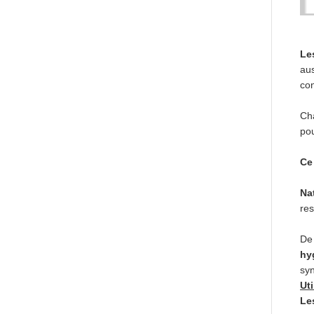
Le
aus
con
Ch
pou
Ce
Na
res
De
hy
syn
Uti
Le