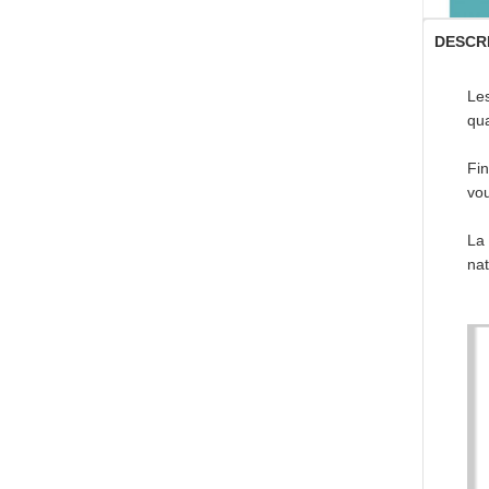
DESCR
Le
qua
Fin
vou
La
nat