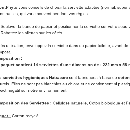
pritPhyto
vous conseils de choisir la serviette adaptée (normal, super
struelles, qui varie souvent pendant vos règles.
 Soulever la bande de papier et positionner la serviette sur votre sous
 Rabattez les ailettes sur les côtés.
ès utilisation, enveloppez la serviette dans du papier toilette, avant de
mpost.
mposition :
 paquet contient 14 serviettes d'une dimension de : 222 mm x 58
s serviettes hygiéniques Natracare
sont fabriquées à base de
coton
urels. Elles ne sont pas blanchies au chlore et ne contiennent ni plasti
act négatif sur notre environnement.
mposition des Serviettes :
Cellulose naturelle, Coton biologique et F
quet :
Carton recyclé