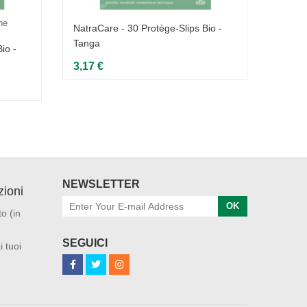
ne
NatraCare - 30 Protège-Slips Bio -
Tanga
io -
NatraC
Ultra 
3,17 €
3,79 
NEWSLETTER
ioni
OK
o (in
SEGUICI
i tuoi