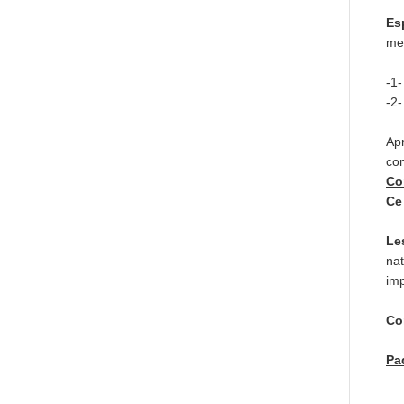
Es
men
-1-
-2-
Apr
co
Co
Ce
Le
nat
imp
Co
Pa